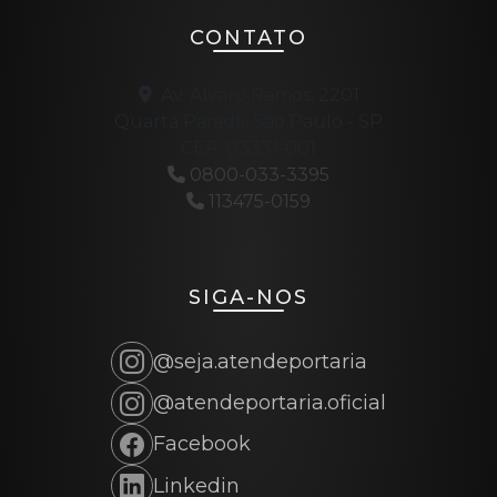
CONTATO
Av. Álvaro Ramos, 2201
Quarta Parada, São Paulo - SP
CEP: 03331-001
0800-033-3395
113475-0159
SIGA-NOS
@seja.atendeportaria
@atendeportaria.oficial
Facebook
Linkedin