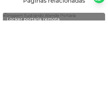
Páginas relacionadas
Valor de serviço de portaria remota para empresa
Valor de serviço de portaria remota inteligente
Locker portaria remota
Valor de serviço de portaria remota para monitoramento
Virtual portaria remota contratar
Virtual portaria remota contratar
Valor de serviço de portaria remota para
monitoramento
Valor de serviço de portaria remota para