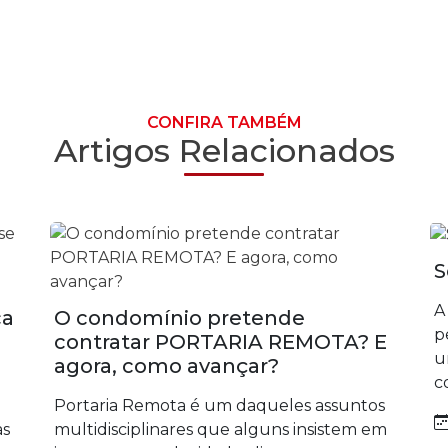
CONFIRA TAMBÉM
Artigos Relacionados
S
A
ca
O condomínio pretende
p
contratar PORTARIA REMOTA? E
u
agora, como avançar?
c
Portaria Remota é um daqueles assuntos
às
multidisciplinares que alguns insistem em