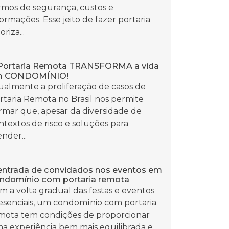
rmos de segurança, custos e
formações. Esse jeito de fazer portaria
oriza...
Portaria Remota TRANSFORMA a vida
m CONDOMÍNIO!
ualmente a proliferação de casos de
rtaria Remota no Brasil nos permite
irmar que, apesar da diversidade de
ntextos de risco e soluções para
ender...
entrada de convidados nos eventos em
ndomínio com portaria remota
m a volta gradual das festas e eventos
esenciais, um condomínio com portaria
mota tem condições de proporcionar
a experiência bem mais equilibrada e