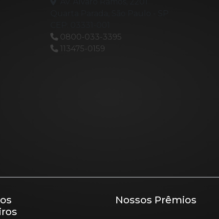
Av. Álvaro Ramos, 2201
Quarta Parada, São Paulo - SP
CEP: 03331-001
0800-033-3395
113475-0159
os
Nossos Prêmios
iros