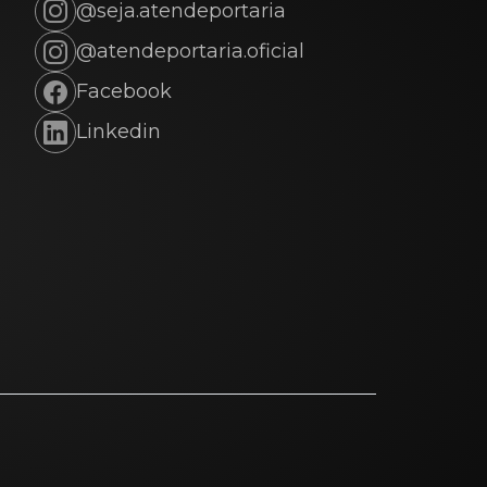
@seja.atendeportaria
@atendeportaria.oficial
Facebook
Linkedin