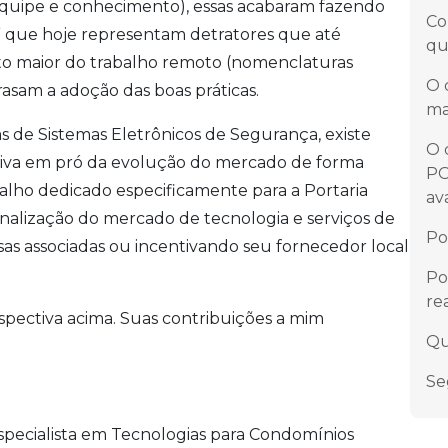
, equipe e conhecimento), essas acabaram fazendo
Co
” que hoje representam detratores que até
qu
ito maior do trabalho remoto (nomenclaturas
O 
rasam a adoção das boas práticas.
ma
s de Sistemas Eletrônicos de Segurança, existe
O 
siva em pró da evolução do mercado de forma
PO
lho dedicado especificamente para a Portaria
av
onalização do mercado de tecnologia e serviços de
Po
s associadas ou incentivando seu fornecedor local
Po
re
pectiva acima. Suas contribuições a mim
Qu
Se
Especialista em Tecnologias para Condomínios