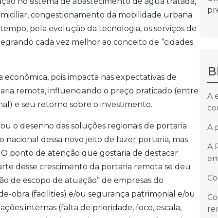
ção no sistema de abastecimento de água tratada,
pre
domiciliar, congestionamento da mobilidade urbana
 tempo, pela evolução da tecnologia, os serviços de
tegrando cada vez melhor ao conceito de “cidades
B
a econômica, pois impacta nas expectativas de
taria remota, influenciando o preço praticado (entre
A 
al) e seu retorno sobre o investimento.
co
nciou o desenho das soluções regionais de portaria
A 
nacional dessa novo jeito de fazer portaria, mas
A 
O ponto de atenção que gostaria de destacar
em
arte desse crescimento da portaria remota se deu
Co
são de escopo de atuação” de empresas do
e-obra (facilities) e/ou segurança patrimonial e/ou
Co
ões internas (falta de prioridade, foco, escala,
re