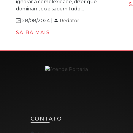
ignorar a complexidade, dizer que
S
dominam, que sabem tudo,...
28/08/2024 |
Redator
SAIBA MAIS
CONTATO