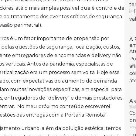
te
res, até o mais simples possível que é controle de
in
nge ao tratamento dos eventos críticos de segurança
val
vasão perimetral).
airros é um fator importante de propensão por
A 
e
pelas questões de segurança, localização, custos,
At
lmente entregadores de encomendas e delivery não
Po
 verticais. Antes da pandemia, especialistas de
af
ticalização era um processo sem volta. Hoje esse
co
at
nsado, com expectativas de aumento de demanda
am muitas inovações específicas, em especial para
entregadores de “delivery” e demais prestadores
A 
dentrar. No meu próximo conteúdo escreverei
co
Co
estões das entregas com a Portaria Remota”.
pr
re
ejamento urbano, além da poluição estética, temos
um