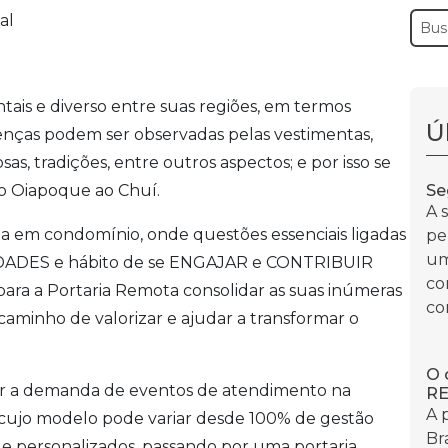
tais e diverso entre suas regiões, em termos
Ú
erenças podem ser observadas pelas vestimentas,
sas, tradições, entre outros aspectos; e por isso se
Se
do Oiapoque ao Chuí.
A 
vida em condomínio, onde questões essenciais ligadas
pe
um
DADES e hábito de se ENGAJAR e CONTRIBUIR
co
 para a Portaria Remota consolidar as suas inúmeras
con
 caminho de valorizar e ajudar a transformar o
O 
mar a demanda de eventos de atendimento na
RE
A 
 cujo modelo pode variar desde 100% de gestão
Br
 e personalizados, passando por uma portaria