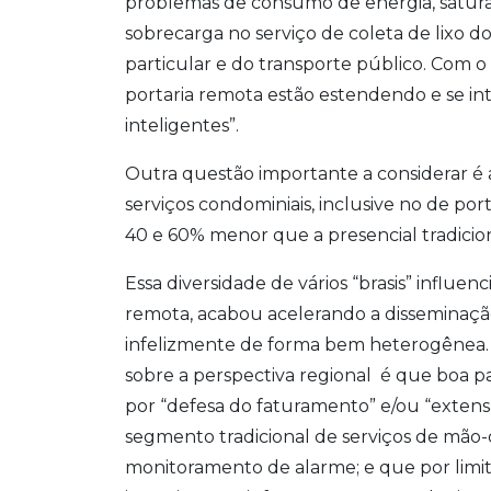
problemas de consumo de energia, satura
sobrecarga no serviço de coleta de lixo 
particular e do transporte público. Com o
portaria remota estão estendendo e se in
inteligentes”.
Outra questão importante a considerar é 
serviços condominiais, inclusive no de por
40 e 60% menor que a presencial tradicion
Essa diversidade de vários “brasis” influe
remota, acabou acelerando a disseminação 
infelizmente de forma bem heterogênea. 
sobre a perspectiva regional é que boa p
por “defesa do faturamento” e/ou “exten
segmento tradicional de serviços de mão-d
monitoramento de alarme; e que por limitaç