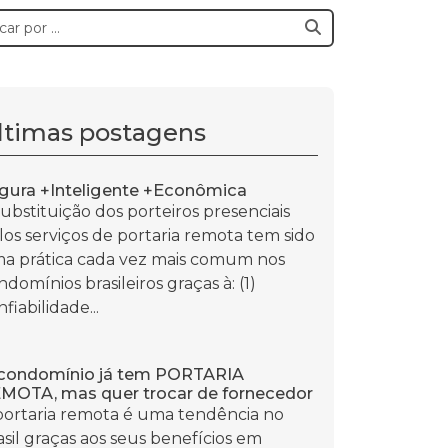
ltimas postagens
gura +Inteligente +Econômica
substituição dos porteiros presenciais
los serviços de portaria remota tem sido
a prática cada vez mais comum nos
ndomínios brasileiros graças à: (1)
fiabilidade...
condomínio já tem PORTARIA
MOTA, mas quer trocar de fornecedor
portaria remota é uma tendência no
asil graças aos seus benefícios em