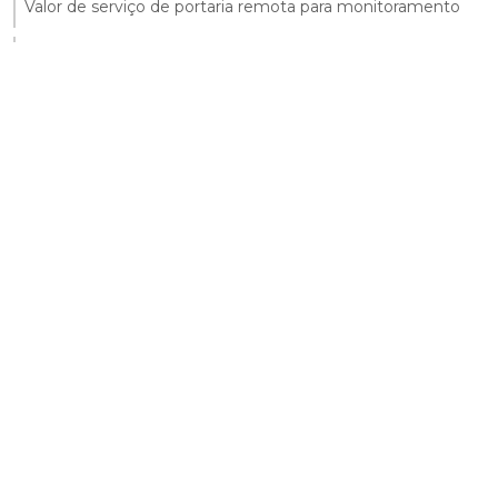
Valor de serviço de portaria remota para monitoramento
Virtual portaria remota contratar
Entre em contato
113475-0159
11 99240-9113
Páginas relacionadas