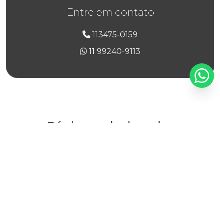
Valor de serviço de portaria inteligente remota
Entre em contato
Valor de serviço de portaria remota
113475-0159
11 99240-9113
Valor de serviço de portaria remota para condomínios
Valor de serviço de portaria remota para empresa
Valor de serviço de portaria remota inteligente
Valor de serviço de portaria remota para monitoramento
Páginas relacionadas
Virtual portaria remota contratar
Locker portaria remota
Virtual portaria remota contratar